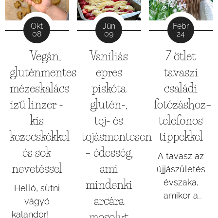
Jún
Febr
Okt
09
24
08
Vaníliás
7 ötlet
🍪 Vegán,
epres
tavaszi
gluténmentes
piskóta
családi
mézeskalács
glutén-,
fotózáshoz–
ízű linzer -
tej- és
telefonos
kis
tojásmentesen
tippekkel
kezecskékkel
– édesség,
és sok
A tavasz az
ami
nevetéssel
újjászületés
évszaka,
mindenki
Helló, sütni
amikor a
arcára
vágyó
természet és
kalandor! 🌟
mosolyt