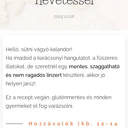
2025.10.08
Helló, sütni vágyó kalandor! 🌟
Ha imádod a karácsonyi hangulatot, a fűszeres
illatokat, de szeretnél egy
mentes, szaggatható
és nem ragadós linzert
készíteni, akkor jó
helyen jársz!
Ez a recept vegán, gluténmentes és minden
gyermeket el fog varázsolni. 🎄✨
Hozzávalók (kb. 12-14