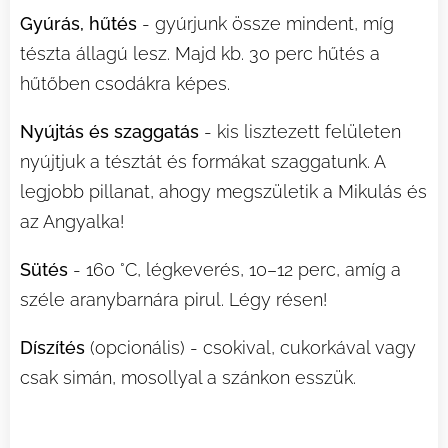
Gyúrás, hűtés
- gyúrjunk össze mindent, míg
tészta állagú lesz. Majd kb. 30 perc hűtés a
hűtőben csodákra képes.
Nyújtás és szaggatás
- kis lisztezett felületen
nyújtjuk a tésztát és formákat szaggatunk. A
legjobb pillanat, ahogy megszületik a Mikulás és
az Angyalka!
❤️
Sütés
- 160 °C, légkeverés, 10–12 perc, amíg a
széle aranybarnára pirul. Légy résen!
Díszítés
(opcionális) - csokival, cukorkával vagy
csak simán, mosollyal a szánkon esszük. 😋