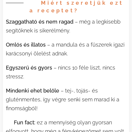
💛 Miért szeretjük ezt
a receptet?
Szaggatható és nem ragad
– még a legkisebb
segítőknek is sikerélmény.
Omlós és illatos
– a mandula és a fűszerek igazi
karácsonyi ölelést adnak.
Egyszerű és gyors
– nincs 10 féle liszt, nincs
stressz.
Mindenki ehet belőle
– tej-, tojás- és
gluténmentes, így végre senki sem marad ki a
finomságból! 🎉
💡
Fun fact:
ez a mennyiség olyan gyorsan
elfogyott, hogy még a fényképezőmet sem volt