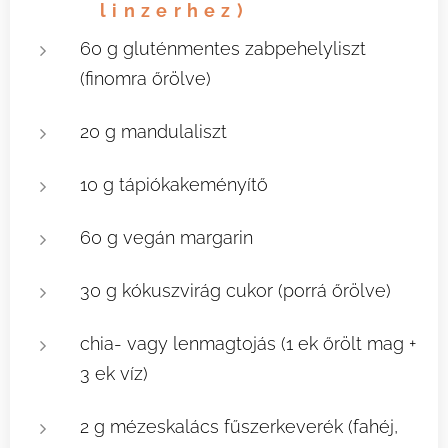
linzerhez)
60 g gluténmentes zabpehelyliszt
(finomra őrölve)
20 g mandulaliszt
10 g tápiókakeményítő
60 g vegán margarin
30 g kókuszvirág cukor (porrá őrölve)
chia- vagy lenmagtojás (1 ek őrölt mag +
3 ek víz)
2 g mézeskalács fűszerkeverék (fahéj,