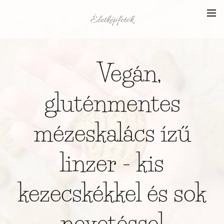
Életképfotók
🍪 Vegán,
gluténmentes
mézeskalács ízű
linzer - kis
kezecskékkel és sok
nevetéssel