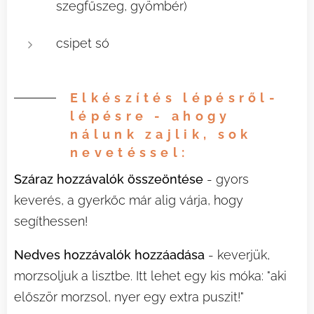
szegfűszeg, gyömbér)
csipet só
Elkészítés lépésről-
lépésre - ahogy
nálunk zajlik, sok
nevetéssel:
Száraz hozzávalók összeöntése
-
gyors
keverés, a gyerkőc már alig várja, hogy
segíthessen!
Nedves hozzávalók hozzáadása
- keverjük,
morzsoljuk a lisztbe. Itt lehet egy kis móka: "aki
először morzsol, nyer egy extra puszit!" 😄