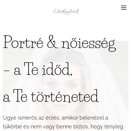
Életképfotók
Portré & nőiesség
– a Te időd,
a Te történeted
Ugye ismerős az érzés, amikor belenézel a
tükörbe és nem vagy benne biztos, hogy tényleg