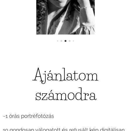
Ajánlatom
számodra
~1 órás portréfotózás
10 gondosan válogatott és retusált kép digitálisan