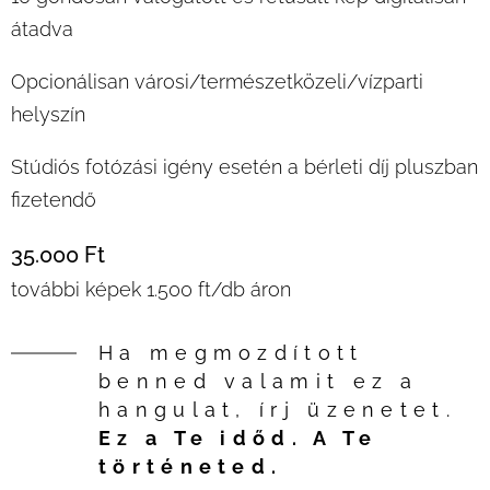
átadva
Opcionálisan városi/természetközeli/vízparti
helyszín
Stúdiós fotózási igény esetén a bérleti díj pluszban
fizetendő
35.000 Ft
további képek 1.500 ft/db áron
Ha megmozdított
benned valamit ez a
hangulat, írj üzenetet.
Ez a Te időd. A Te
történeted.