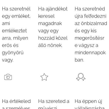
Ha szeretnél
Ha ajándékot
Ha szeretnéd
egy emléket,
keresel
újra felfedezni
ami
magadnak
az önbizalmad
emlékeztet
vagy egy
és egy kis
arra, milyen
hozzád közel
megerősítésr
erős és
álló nőnek.
e vágysz a
gyönyörű
mindennapok
vagy.
ban.
Ha értékeled
Ha szereted a
Ha éppen új
a személyes,
művészi,
vállalkozásba