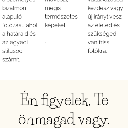
bizalmon
mégis
kezdesz vagy
alapuló
természetes
új irányt vesz
fotózást, ahol
képeket.
az életed és
a határaid és
szükséged
.
az egyedi
van friss
stílusod
fotókra.
számít.
Én figyelek, Te
önmagad vagy.