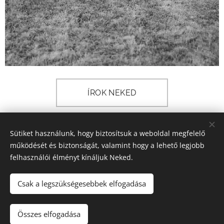
ÍROK NEKED
Sütiket használunk, hogy biztosítsuk a weboldal megfelelő
Zsóri-Sipos Kata
+36703317125
működését és biztonságát, valamint hogy a lehető legjobb
felhasználói élményt kínáljuk Neked.
Minden jog fenntartva 2025
A képek és tartalmak (teljes weboldal) szerzői jogi védelem alatt
Csak a legszükségesebbek elfogadása
állnak,
felhasználásuk a szerző engedélye nélkül TILOS!
Összes elfogadása
Sütik