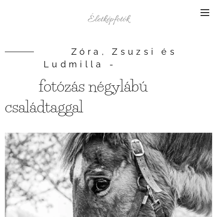
Életképfotók
Zóra, Zsuzsi és
Ludmilla -
fotózás négylábú
családtaggal