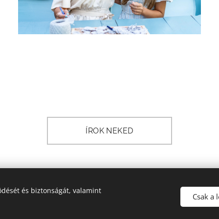
ÍROK NEKED
dését és biztonságát, valamint
Csak a 
A képek és tartalmak 