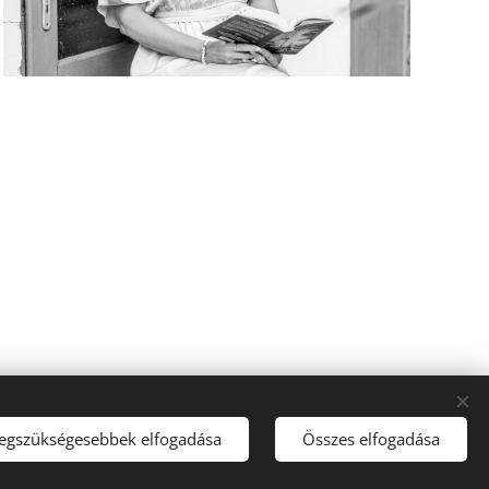
legszükségesebbek elfogadása
Összes elfogadása
(teljes weboldal) szerzői jogi védelem alatt állnak,
felhasználásuk a szerző engedélye nélkül TILOS!
Sütik