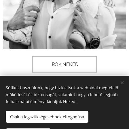
ÍROK NEKED
Sütiket használunk, hogy biztosítsuk a weboldal megfelelő
Zsóri-Sipos Kata
+36703317125
működését és biztonságát, valamint hogy a lehető legjobb
felhasználói élményt kínáljuk Neked.
Minden jog fenntartva 2025
A képek és tartalmak (teljes weboldal) szerzői jogi védelem alatt
Csak a legszükségesebbek elfogadása
állnak,
felhasználásuk a szerző engedélye nélkül TILOS!